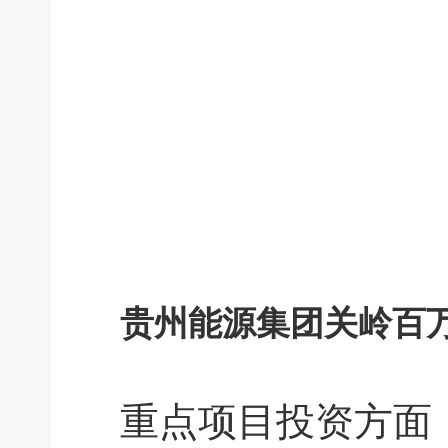
贵州能源集团关岭百
重点项目投资方面，