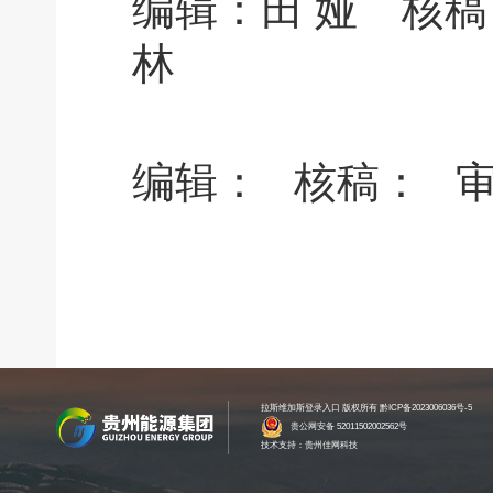
编辑：田 娅 核
林
编辑： 核稿： 
拉斯维加斯登录入口 版权所有
黔ICP备2023006036号-5
贵公网安备 52011502002562号
技术支持：贵州佳网科技