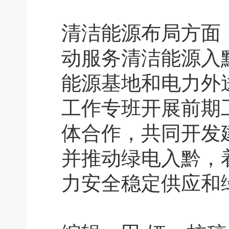
清洁能源布局方面
动服务清洁能源入
能源基地和电力外
工作专班开展前期
体合作，共同开发
并推动绿电入黔，
力安全稳定供应和