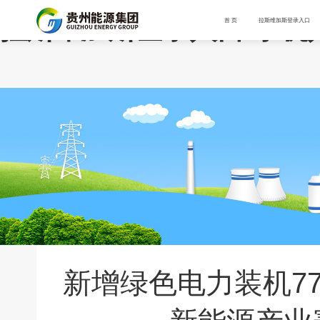
51La
拉斯维加斯登录入口-手机
首 页
拉斯维加斯登录入口
新增绿色电力装机7